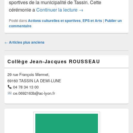
sportives de la municipalité de Tassin. Cette
Remise de récompense
cérémonie a
Continuer la lecture
→
Posté dans
Actions culturelles et sportives
,
EPS et Arts
|
Publier un
commentaire
Navigation
←
Articles plus anciens
dans
les
Zone
articles
Collège Jean-Jacques ROUSSEAU
principale
de
widget
29 rue François Mermet,
pour
69160 TASSIN LA DEMI-LUNE
la
04 78 34 13 00
barre
ce.0692163b@ac-lyon.fr
latérale