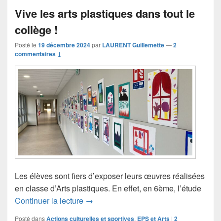
Vive les arts plastiques dans tout le
collège !
Posté le
19 décembre 2024
par
LAURENT Guillemette
—
2
commentaires ↓
Les élèves sont fiers d’exposer leurs œuvres réalisées
en classe d’Arts plastiques. En effet, en 6ème, l’étude
Vive les arts plastiques dans tout le col
Continuer la lecture
→
Posté dans
Actions culturelles et sportives
,
EPS et Arts
|
2