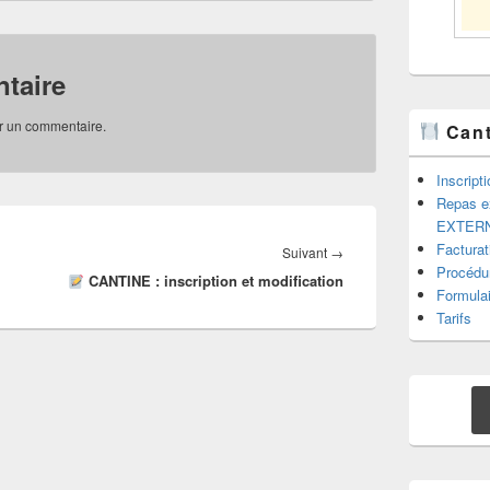
taire
r un commentaire.
Cant
Inscripti
Repas ex
EXTER
Facturat
Article
Suivant
→
Procédur
CANTINE : inscription et modification
suivant :
Formulai
Tarifs