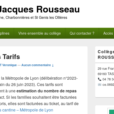
-Jacques Rousseau
ne, Charbonnières et St Genis les Ollières
iplines
Vivre ensemble au collège
Qui contacter ?
Accè
Zone
Collèg
principale
Tarifs
ROUS
de
widget
T Veronique
—
Aucun commentaire ↓
pour
29 rue Fra
la
69160 TA
barre
 la Métropole de Lyon (délibération n°2023-
04 78 3
latérale
in du 26 juin 2023). Ces tarifs sont
ce.0692
ent à une
estimation du nombre de repas
ct. Si les familles souhaitent être facturées
s, elles sont facturées au ticket, au tarif de
fs cantine – Métropole de Lyon