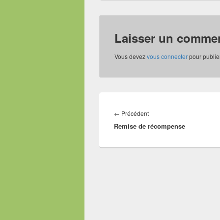
Laisser un commen
Vous devez
vous connecter
pour publie
Navigation
de
Article
←
Précédent
l’article
Remise de récompense
précédent :