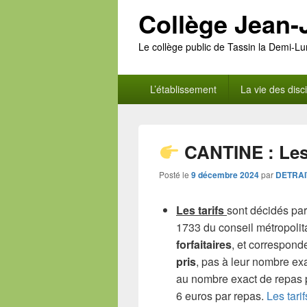
Collège Jean
Le collège public de Tassin la Demi-Lu
Menu
L’établissement
La vie des disc
principal
CANTINE : Les 
Posté le
9 décembre 2024
par
DETRAI
Les tarifs
sont décidés par
1733 du conseil métropolita
forfaitaires
, et correspond
pris
, pas à leur nombre exa
au nombre exact de repas pri
6 euros par repas.
Les tari