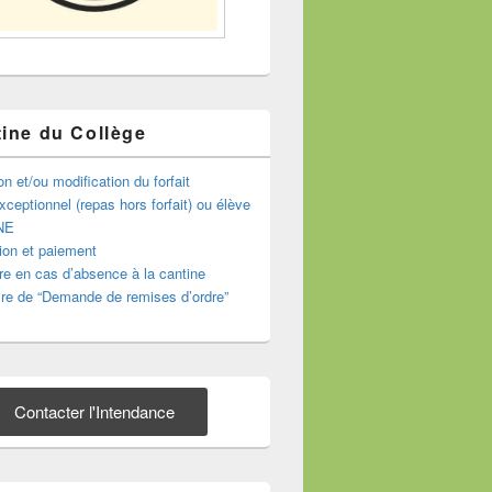
ine du Collège
on et/ou modification du forfait
ceptionnel (repas hors forfait) ou élève
NE
ion et paiement
e en cas d’absence à la cantine
re de “Demande de remises d’ordre”
Contacter l'Intendance