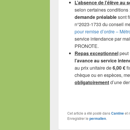
L’absence de l’élève au s
selon certaines conditions 
demande préalable
sont f
n°2023-1733 du conseil métr
pour remise d’ordre – Métr
service intendance par mai
PRONOTE.
Repas exceptionnel
peut 
l’avance
au service inte
au prix unitaire de
6,00 €
fi
chèque ou en espèces, merc
obligatoirement
d’une dem
Cet article a été posté dans
Cantine
et 
Enregistrer le
permalien
.