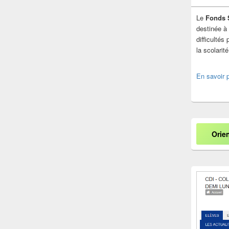
Le
Fonds 
destinée à 
difficulté
la scolarit
En savoir 
Orie