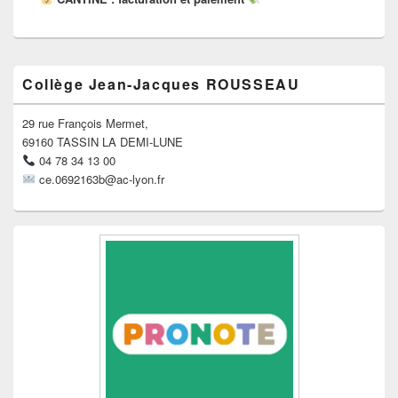
Zone
Collège Jean-Jacques ROUSSEAU
principale
de
widget
29 rue François Mermet,
pour
69160 TASSIN LA DEMI-LUNE
la
04 78 34 13 00
barre
ce.0692163b@ac-lyon.fr
latérale