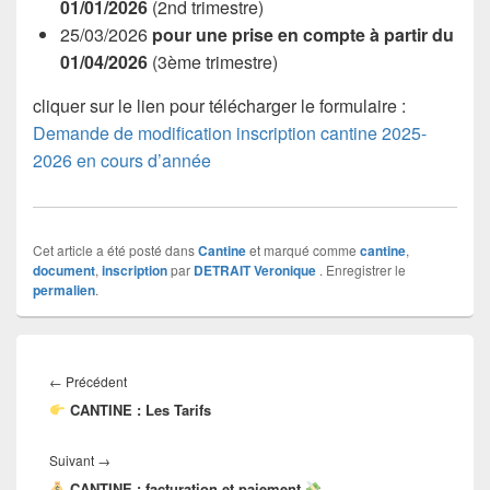
01/01/2026
(2nd trimestre)
25/03/2026
pour une prise en compte à partir du
01/04/2026
(3ème trimestre)
cliquer sur le lien pour télécharger le formulaire :
Demande de modification inscription cantine 2025-
2026 en cours d’année
Cet article a été posté dans
Cantine
et marqué comme
cantine
,
document
,
inscription
par
DETRAIT Veronique
. Enregistrer le
permalien
.
Navigation
de
Article
←
Précédent
l’article
CANTINE : Les Tarifs
précédent :
Article
Suivant
→
CANTINE : facturation et paiement
suivant :