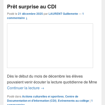
Prêt surprise au CDI
Posté le
21 décembre 2025
par
LAURENT Guillemette
—
1
commentaire ↓
Dès le début du mois de décembre les élèves
pouvaient venir écouter la lecture quotidienne de Mme
Prêt surprise au CDI
Continuer la lecture
→
Posté dans
Actions culturelles et sportives
,
Centre de
Documentation et d'Information (CDI)
,
Evénements au collège
|
1
commentaire