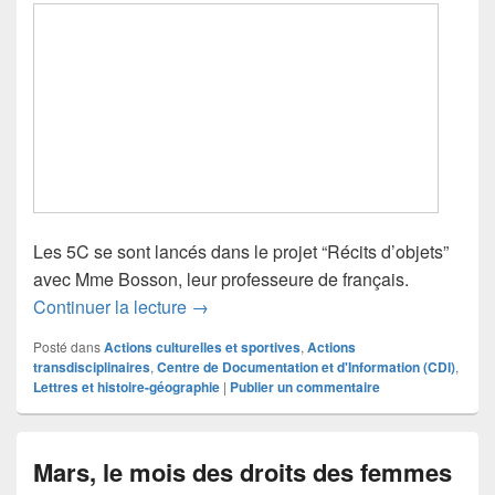
Les 5C se sont lancés dans le projet “Récits d’objets”
avec Mme Bosson, leur professeure de français.
Récits d’objets à Confluences
Continuer la lecture
→
Posté dans
Actions culturelles et sportives
,
Actions
transdisciplinaires
,
Centre de Documentation et d'Information (CDI)
,
Lettres et histoire-géographie
|
Publier un commentaire
Mars, le mois des droits des femmes