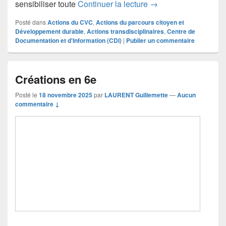
Non au harcèlement,
sensibiliser toute
Continuer la lecture
→
Posté dans
Actions du CVC
,
Actions du parcours citoyen et
Développement durable
,
Actions transdisciplinaires
,
Centre de
Documentation et d'Information (CDI)
|
Publier un commentaire
Créations en 6e
Posté le
18 novembre 2025
par
LAURENT Guillemette
—
Aucun
commentaire ↓