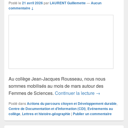
Posté le
21 avril 2026
par
LAURENT Guillemette
—
Aucun
commentaire ↓
Au collège Jean-Jacques Rousseau, nous nous
sommes mobilisés au mois de mars autour des
Mars, le mois d
Femmes de Sciences.
Continuer la lecture
→
Posté dans
Actions du parcours citoyen et Développement durable
,
Centre de Documentation et d'Information (CDI)
,
Evénements au
collège
,
Lettres et histoire-géographie
|
Publier un commentaire