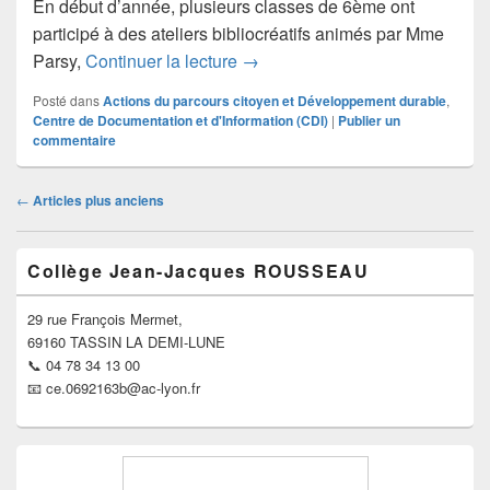
En début d’année, plusieurs classes de 6ème ont
participé à des ateliers bibliocréatifs animés par Mme
Créations en 6e
Parsy,
Continuer la lecture
→
Posté dans
Actions du parcours citoyen et Développement durable
,
Centre de Documentation et d'Information (CDI)
|
Publier un
commentaire
Navigation
←
Articles plus anciens
dans
les
Zone
articles
Collège Jean-Jacques ROUSSEAU
principale
de
widget
29 rue François Mermet,
pour
69160 TASSIN LA DEMI-LUNE
la
📞 04 78 34 13 00
barre
📧 ce.0692163b@ac-lyon.fr
latérale