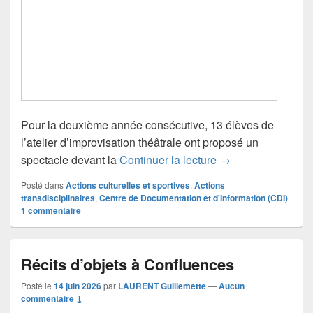
Pour la deuxième année consécutive, 13 élèves de
l’atelier d’improvisation théâtrale ont proposé un
Atelier Improvisat
spectacle devant la
Continuer la lecture
→
Posté dans
Actions culturelles et sportives
,
Actions
transdisciplinaires
,
Centre de Documentation et d'Information (CDI)
|
1
commentaire
Récits d’objets à Confluences
Posté le
14 juin 2026
par
LAURENT Guillemette
—
Aucun
commentaire ↓