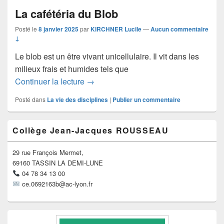
La cafétéria du Blob
Posté le
8 janvier 2025
par
KIRCHNER Lucile
—
Aucun commentaire
↓
Le blob est un être vivant unicellulaire. Il vit dans les
milieux frais et humides tels que
La cafétéria du Blob
Continuer la lecture
→
Posté dans
La vie des disciplines
|
Publier un commentaire
Zone
Collège Jean-Jacques ROUSSEAU
principale
de
widget
29 rue François Mermet,
pour
69160 TASSIN LA DEMI-LUNE
la
04 78 34 13 00
barre
ce.0692163b@ac-lyon.fr
latérale