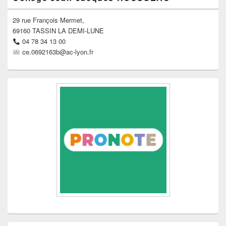
principale
de
widget
29 rue François Mermet,
pour
69160 TASSIN LA DEMI-LUNE
la
04 78 34 13 00
barre
ce.0692163b@ac-lyon.fr
latérale