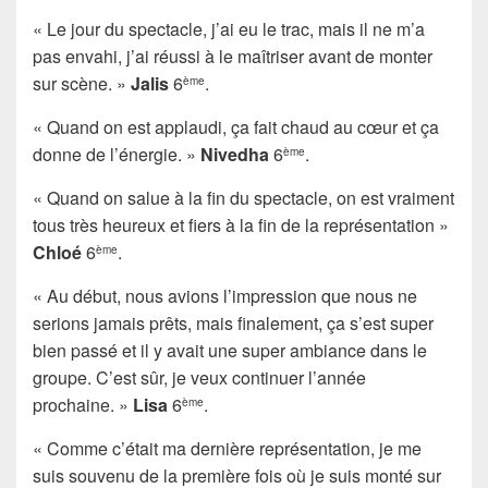
« Le jour du spectacle, j’ai eu le trac, mais il ne m’a
pas envahi, j’ai réussi à le maîtriser avant de monter
sur scène. »
Jalis
6
.
ème
« Quand on est applaudi, ça fait chaud au cœur et ça
donne de l’énergie. »
Nivedha
6
.
ème
« Quand on salue à la fin du spectacle, on est vraiment
tous très heureux et fiers à la fin de la représentation »
Chloé
6
.
ème
« Au début, nous avions l’impression que nous ne
serions jamais prêts, mais finalement, ça s’est super
bien passé et il y avait une super ambiance dans le
groupe. C’est sûr, je veux continuer l’année
prochaine. »
Lisa
6
.
ème
« Comme c’était ma dernière représentation, je me
suis souvenu de la première fois où je suis monté sur