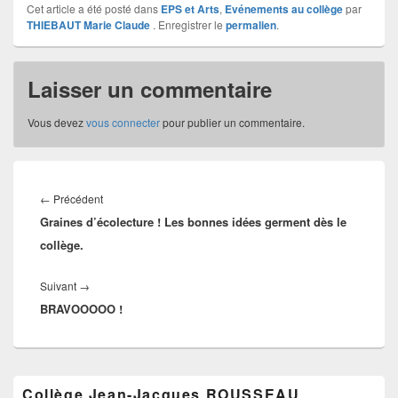
Cet article a été posté dans
EPS et Arts
,
Evénements au collège
par
THIEBAUT Marie Claude
. Enregistrer le
permalien
.
Laisser un commentaire
Vous devez
vous connecter
pour publier un commentaire.
Navigation
de
Article
←
Précédent
l’article
Graines d’écolecture ! Les bonnes idées germent dès le
précédent :
collège.
Article
Suivant
→
BRAVOOOOO !
suivant :
Zone
Collège Jean-Jacques ROUSSEAU