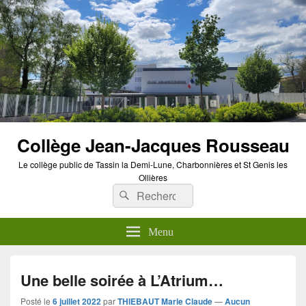
Panneau de gestion des cookies
Collège Jean-Jacques Rousseau
Le collège public de Tassin la Demi-Lune, Charbonnières et St Genis les
Ollières
Recherche :
Rechercher
Menu
Une belle soirée à L’Atrium…
Posté le
6 juillet 2022
par
THIEBAUT Marie Claude
—
Aucun