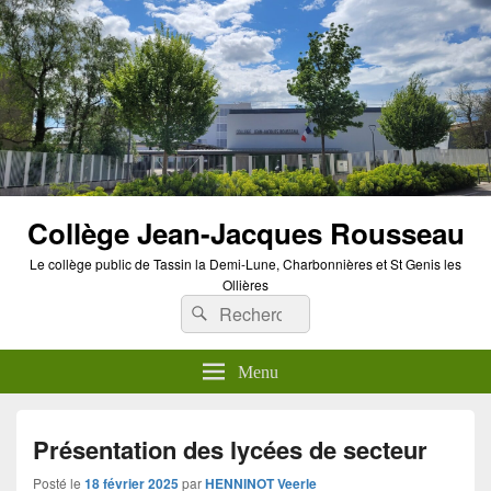
Panneau de gestion des cookies
Collège Jean-Jacques Rousseau
Le collège public de Tassin la Demi-Lune, Charbonnières et St Genis les
Ollières
Recherche :
Rechercher
Menu
Présentation des lycées de secteur
Posté le
18 février 2025
par
HENNINOT Veerle