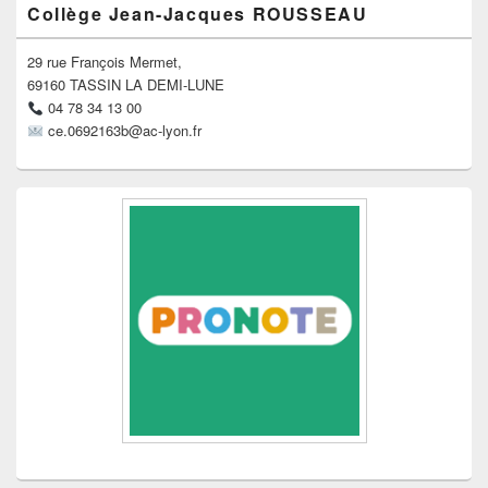
Collège Jean-Jacques ROUSSEAU
principale
de
widget
29 rue François Mermet,
pour
69160 TASSIN LA DEMI-LUNE
la
04 78 34 13 00
barre
ce.0692163b@ac-lyon.fr
latérale