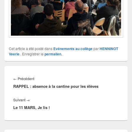
Cet article a été posté dans
Evénements au collège
par
HENNINOT
Veerle
. Enregistrer le
permalien
.
Navigation
de
Article
←
Précédent
l’article
RAPPEL : absence à la cantine pour les élèves
précédent :
Article
Suivant
→
Le 11 MARS, Je lis !
suivant :
Zone